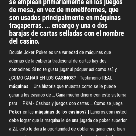
se emplean primariamente en los juegos
de mesa, en vez de monetiformes, que
son usados principalmente en máquinas
tragaperras. ... encargo y una o dos
barajas de cartas selladas con el nombre
del casino.
Double Joker Poker es una variedad de máquinas que
además de la cubierta tradicional de cartas hay dos
comodines. Si no te gusta jugar al póquer así como así, y
¿COMO GANAR EN LOS
CASINOS
? - Testimonio REAL-
máquinas
... Una historia que muestra como se le puede
ganar a los casinos de ... Gana mucho dinero con este sistema
para ... PKM - Casinos y juegos con cartas ... Como se juega
Poker
en las
máquinas
de los
casinos
? | Laneros.com usted
debe lograr que la maquina le de una jugada de poker superior
a 2J, esto le dará la oportunidad de doblar su ganancia o bien