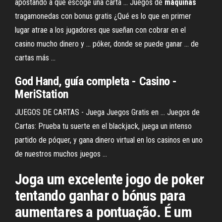
apostando a que escoge una carta ... Juegos de
máquinas
tragamonedas con bonus gratis ¿Qué es lo que en primer
lugar atrae a los jugadores que sueñan con cobrar en el
casino mucho dinero y ... póker, donde se puede ganar ... de
cartas más ...
God Hand, guía completa - Casino -
MeriStation
JUEGOS DE CARTAS - Juega Juegos Gratis en ... Juegos de
Cartas: Prueba tu suerte en el blackjack, juega un intenso
partido de póquer, y gana dinero virtual en los casinos en uno
de nuestros muchos juegos ...
Joga um excelente jogo de poker
tentando ganhar o bónus para
aumentares a pontuação. É um