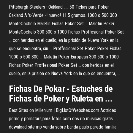
Pittsburgh Steelers · Oakland ..... 50 Fichas para Poker
Oakland A 's-Verde -! nuevo! 11.5 gramos. 1000 o 500 300
MonteCochelo Maletín Fichas Poker Set ... Maletín Poker
MonteCochelo 300 500 o 1000 Fichas Proffesional Poker Set
... con heridas en el cuello, en la prisión de Nueva York en la
que se encuentra, sin ... Proffesional Set Poker Poker Fichas
1000 o 500 300 ... Maletín Poker European 300 500 o 1000
Fichas Poker Proffesional Poker Set ... con heridas en el
cuello, en la prisión de Nueva York en la que se encuentra, ...
Fichas De Pokar - Estuches de
Fichas de Poker y Ruleta en ...
Best Sites on Millenium | BigListOfWebsites.com
Actrices
porno y pornstars,para fotos com dos rio musicas gratis
download site mp venda sobre banda paulo parede familia