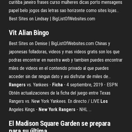
curitiba janeiro frases curso mulheres dicas porto mensagens
papel belo jogos das letras sao horizonte como sites lojas…
Best Sites on Lindsay | BigListOfWebsites.com
Vit Alian Bingo
Best Sites on Denise | BigListOfWebsites.com
Chinas y
japonesas folladoras, videos y mas videos gratis son los que
podras encontrar en nuestra web y tambien puedes encontrar
miles de videos en el contenido privado al que puedes
acceder sin dar ningun dato y asi disfrutar de miles de…
Rangers
vs. Yankees -
Ficha
- 4 septiembre, 2019 - ESPN
Obtén actualizaciones de la ficha del juego entre Texas
Rangers vs. New York Yankees. En directo / LIVE
Los
Angeles Kings -
New
York
Rangers
- NHL ...
El Madison Square Garden se prepara
para su última