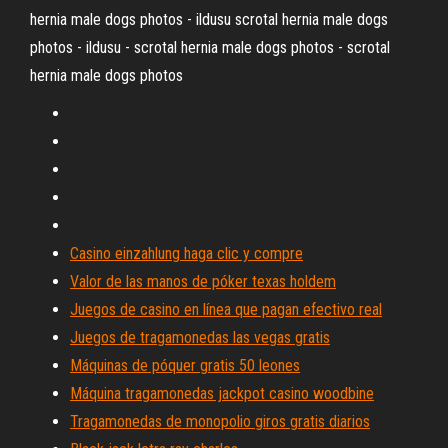
hernia male dogs photos - ildusu
scrotal hernia male dogs
photos - ildusu - scrotal hernia male dogs photos - scrotal
hernia male dogs photos
Casino einzahlung haga clic y compre
Valor de las manos de póker texas holdem
Juegos de casino en línea que pagan efectivo real
Juegos de tragamonedas las vegas gratis
Máquinas de póquer gratis 50 leones
Máquina tragamonedas jackpot casino woodbine
Tragamonedas de monopolio giros gratis diarios