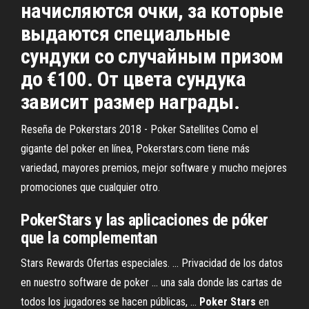
начисляются очки, за которые
выдаются специальные
сундуки со случайным призом
до €100. От цвета сундука
зависит размер награды.
Reseña de Pokerstars 2018 - Poker Satellites Como el
gigante del poker en línea, Pokerstars.com tiene más
variedad, mayores premios, mejor software y mucho mejores
promociones que cualquier otro.
PokerStars y las aplicaciones de póker
que la complementan
Stars Rewards Ofertas especiales. ... Privacidad de los datos
en nuestro software de poker ... una sala donde las cartas de
todos los jugadores se hacen públicas, ...
Poker
Stars
en