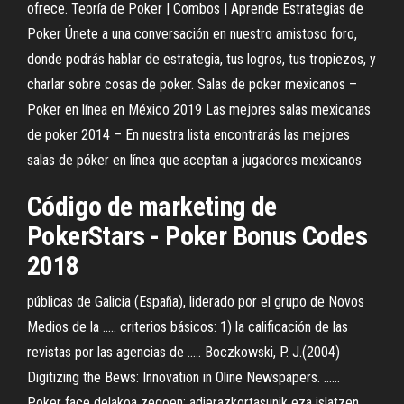
ofrece. Teoría de Poker | Combos | Aprende Estrategias de
Poker Únete a una conversación en nuestro amistoso foro,
donde podrás hablar de estrategia, tus logros, tus tropiezos, y
charlar sobre cosas de poker. Salas de poker mexicanos –
Poker en línea en México 2019 Las mejores salas mexicanas
de poker 2014 – En nuestra lista encontrarás las mejores
salas de póker en línea que aceptan a jugadores mexicanos
Código de marketing de
PokerStars - Poker Bonus Codes
2018
públicas de Galicia (España), liderado por el grupo de Novos
Medios de la ..... criterios básicos: 1) la calificación de las
revistas por las agencias de ..... Boczkowski, P. J.(2004)
Digitizing the Bews: Innovation in Oline Newspapers. ......
Poker face delakoa zegoen: adierazkortasunik eza islatzen