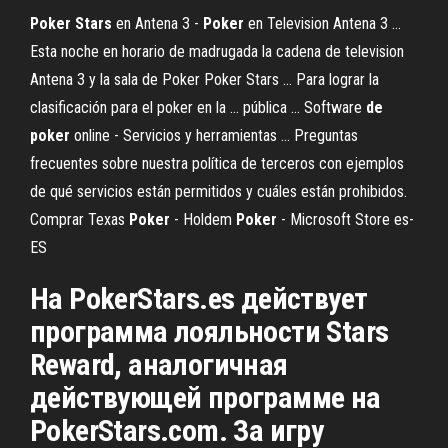
Poker
Stars
en Antena 3 -
Poker
en Television Antena 3 ...
Esta noche en horario de madrugada la cadena de television
Antena 3 y la sala de Poker Poker Stars ... Para lograr la
clasificación para el poker en la ... pública ... Software
de
poker
online - Servicios y herramientas ... Preguntas
frecuentes sobre nuestra política de terceros con ejemplos
de qué servicios están permitidos y cuáles están prohibidos.
Comprar Texas
Poker
- Holdem
Poker
- Microsoft Store es-
ES
На PokerStars.es действует
программа лояльности Stars
Reward, аналогичная
действующей программе на
PokerStars.com. За игру