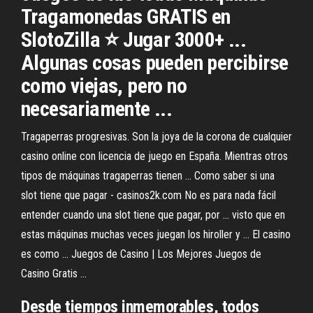
Tragamonedas GRATIS en
SlotoZilla ⭐ Jugar 3000+ ...
Algunas cosas pueden percibirse
como viejas, pero no
necesariamente ...
Tragaperras progresivas. Son la joya de la corona de cualquier
casino online con licencia de juego en España. Mientras otros
tipos de máquinas tragaperras tienen ... Como saber si una
slot tiene que pagar - casinos2k.com No es para nada fácil
entender cuando una slot tiene que pagar, por ... visto que en
estas máquinas muchas veces juegan los hiroller y ... El casino
es como ... Juegos de Casino | Los Mejores Juegos de
Casino Gratis ...
Desde tiempos inmemorables, todos