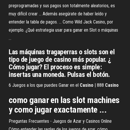
preprogramadas y sus pagos son totalmente aleatorios, es
muy difícil crear ... Además asegúrate de haber leído y
entender la tabla de pagos. ... Como Wild Jack Casino, por
ejemplo. ¿Qué estrategia usar para ganar en Slot o máquinas
...
Las máquinas tragaperras o slots son el
tipo de juego de casino más popular. ¿
Cómo jugar? El proceso es simple:
insertas una moneda. Pulsas el botón.
6 Juegos a los que puedes Ganar en el
Casino
| 888
Casino
como ganar en las slot machines
y como jugar exactamente ...
Preguntas Frecuentes - Juegos de Azar y Casinos Online
Cómo entender las reglas de los juegos de azar, cómo