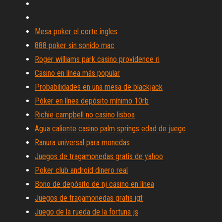
Mesa poker el corte ingles
888 poker sin sonido mac
Roger williams park casino providence ri
Casino en línea más popular
Probabilidades en una mesa de blackjack
Póker en línea depósito mínimo 10rb
Richie campbell no casino lisboa
Agua caliente casino palm springs edad de juego
Ranura universal para monedas
Juegos de tragamonedas gratis de yahoo
Poker club android dinero real
Bono de depósito de nj casino en línea
Juegos de tragamonedas gratis igt
Juego de la rueda de la fortuna js