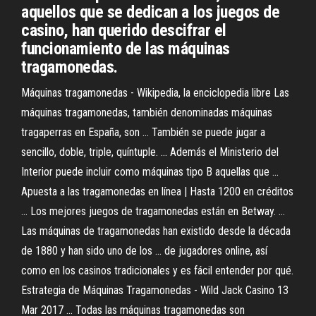
aquellos que se dedican a los juegos de
casino, han querido descifrar el
funcionamiento de las máquinas
tragamonedas.
Máquinas tragamonedas - Wikipedia, la enciclopedia libre Las
máquinas tragamonedas, también denominadas máquinas
tragaperras en España, son ... También se puede jugar a
sencillo, doble, triple, quíntuple. ... Además el Ministerio del
Interior puede incluir como máquinas tipo B aquellas que ...
Apuesta a las tragamonedas en línea | Hasta 1200 en créditos
... Los mejores juegos de tragamonedas están en Betway. ...
Las máquinas de tragamonedas han existido desde la década
de 1880 y han sido uno de los ... de jugadores online, así
como en los casinos tradicionales y es fácil entender por qué.
Estrategia de Máquinas Tragamonedas - Wild Jack Casino 13
Mar 2017 ... Todas las máquinas tragamonedas son