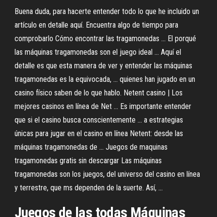
Buena duda, para hacerte entender todo lo que he incluido un
artículo en detalle aquí. Encuentra algo de tiempo para
comprobarlo Cómo encontrar las tragamonedas ... El porqué
las máquinas tragamonedas son el juego ideal ... Aquí el
detalle es que esta manera de ver y entender las máquinas
tragamonedas es la equivocada, ... quienes han jugado en un
casino físico saben de lo que hablo. Netent casino | Los
mejores casinos en línea de Net ... Es importante entender
que si el casino busca conscientemente ... a estrategias
únicas para jugar en el casino en línea Netent: desde las
máquinas tragamonedas de ... Juegos de maquinas
tragamonedas gratis sin descargar Las máquinas
tragamonedas son los juegos, del universo del casino en línea
y terrestre, que ms dependen de la suerte. Así, ...
Juegos de las todas Máquinas