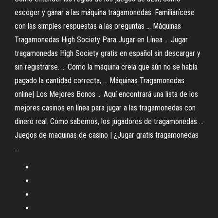
escoger y ganar a las máquina tragamonedas. Familiarícese
con las simples respuestas a las preguntas ... Máquinas
Tragamonedas High Society Para Jugar en Línea ... Jugar
tragamonedas High Society gratis en español sin descargar y
sin registrarse. ... Como la máquina creía que aún no se había
pagado la cantidad correcta, ... Máquinas Tragamonedas
online| Los Mejores Bonos ... Aquí encontrará una lista de los
mejores casinos en línea para jugar a las tragamonedas con
dinero real. Como sabemos, los jugadores de tragamonedas ...
Juegos de maquinas de casino | ¿Jugar gratis tragamonedas
...