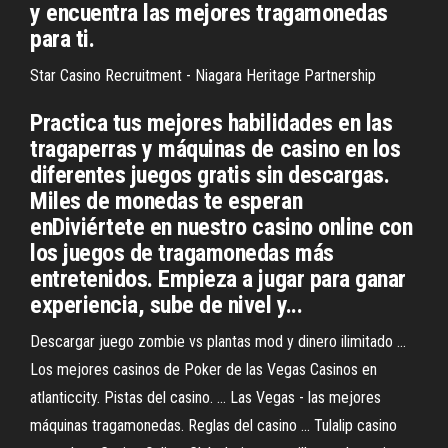
y encuentra las mejores tragamonedas
para ti.
Star Casino Recruitment - Niagara Heritage Partnership
Practica tus mejores habilidades en las
tragaperras y máquinas de casino en los
diferentes juegos gratis sin descargas.
Miles de monedas te esperan
enDiviértete en nuestro casino online con
los juegos de tragamonedas más
entretenidos. Empieza a jugar para ganar
experiencia, sube de nivel y...
Descargar juego zombie vs plantas mod y dinero ilimitado ...
Los mejores casinos de Poker de las Vegas Casinos en
atlanticcity. Pistas del casino. ... Las Vegas - las mejores
máquinas tragamonedas. Reglas del casino ... Tulalip casino