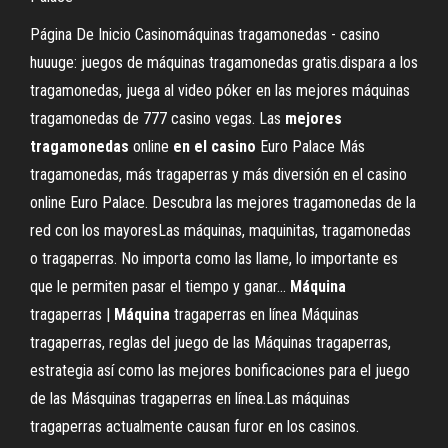
Página De Inicio Casinomáquinas tragamonedas - casino
huuuge: juegos de máquinas tragamonedas gratis.dispara a los
tragamonedas, juega al video póker en las mejores máquinas
tragamonedas de 777 casino vegas. Las
mejores
tragamonedas
online
en
el
casino
Euro Palace Más
tragamonedas, más tragaperras y más diversión en el casino
online Euro Palace. Descubra las mejores tragamonedas de la
red con los mayoresLas máquinas, maquinitas, tragamonedas
o tragaperras. No importa como las llame, lo importante es
que le permiten pasar el tiempo y ganar...
Máquina
tragaperras |
Máquina
tragaperras en línea Máquinas
tragaperras, reglas del juego de las Máquinas tragaperras,
estrategia así como las mejores bonificaciones para el juego
de las Másquinas tragaperras en línea.Las máquinas
tragaperras actualmente causan furor en los casinos.