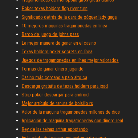
Poker texas holdem flop river turn
Significado detrás de la cara de póquer lady gaga
10 mejores máquinas tragamonedas en línea
Barco de juego de johns pass
La mejor manera de ganar en el casino
Texas holdem poker secrets en línea
Juegos de tragamonedas en línea mejor valorados
Formas de ganar dinero jugando
Casino más cercano a palo alto ca
Descarga gratuita de texas holdem para ipad
Strip poker descargar para android
Mejor artículo de ranura de bolsillo rs
Valor de la máquina tragamonedas millones de dios
Aplicación de máquina tragamonedas con dinero real
Rey de las reinas arthur apostando
En la ruleta del casino con sistema de juego