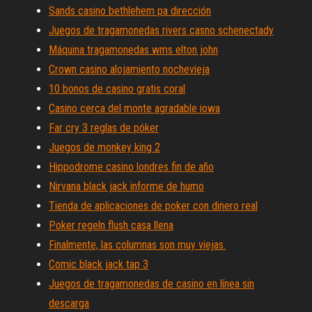
Sands casino bethlehem pa dirección
Juegos de tragamonedas rivers casno schenectady
Máquina tragamonedas wms elton john
Crown casino alojamiento nochevieja
10 bonos de casino gratis coral
Casino cerca del monte agradable iowa
Far cry 3 reglas de póker
Juegos de monkey king 2
Hippodrome casino londres fin de año
Nirvana black jack informe de humo
Tienda de aplicaciones de poker con dinero real
Poker regeln flush casa llena
Finalmente, las columnas son muy viejas.
Comic black jack tap 3
Juegos de tragamonedas de casino en línea sin
descarga