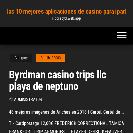
Skip
las 10 mejores aplicaciones de casino para ipad
to
slotsscyd.web.app
the
content
Category
Botelho28083
Byrdman casino trips llc
playa de neptuno
By
ADMINISTRATOR
48 mejores imágenes de Afiches en 2018 | Cartel, Cartel de ...
T - Cardpostage 12,00€ FREDERICK CORRECTIONAL TAMICA
FRANKFORT TRIP ARMORIES .... PLAYER DESSO KEFAUVER